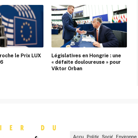
roche le Prix LUX
Législatives en Hongrie : une
26
« défaite douloureuse » pour
Viktor Orban
Accueil
Politique
Société
Environne