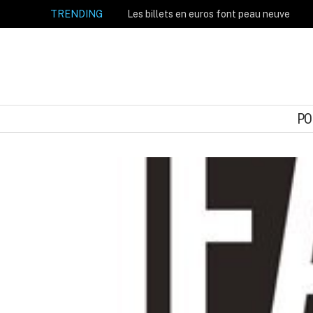
TRENDING
Les billets en euros font peau neuve
PO