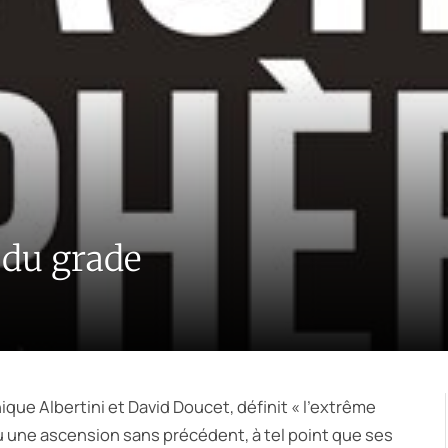
 du grade
que Albertini et David Doucet, définit « l’extrême
onnu une ascension sans précédent, à tel point que ses