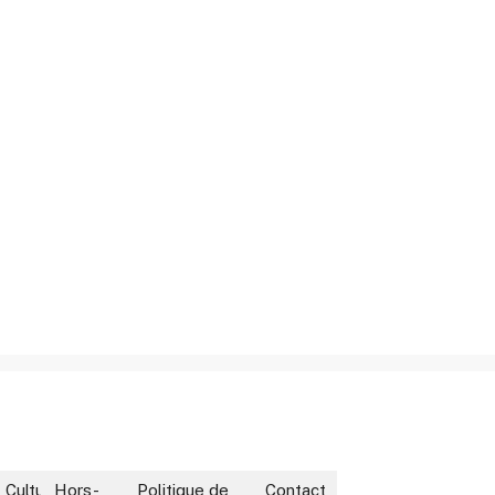
ment
Culture
Hors-
Politique de
Contact