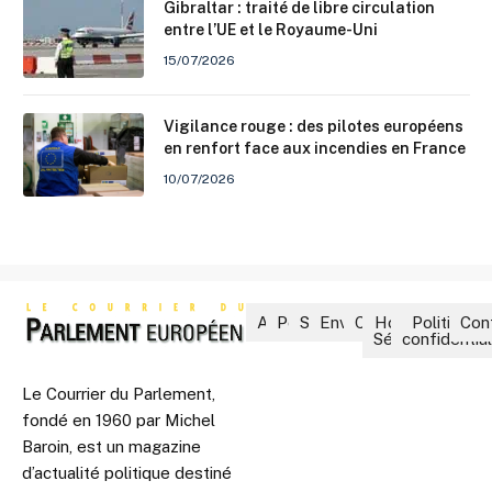
Gibraltar : traité de libre circulation
entre l’UE et le Royaume-Uni
15/07/2026
Vigilance rouge : des pilotes européens
en renfort face aux incendies en France
10/07/2026
Accueil
Politique
Société
Environnement
Culture
Hors-
Politique 
Con
Séries
confidential
Le Courrier du Parlement,
fondé en 1960 par Michel
Baroin, est un magazine
d’actualité politique destiné