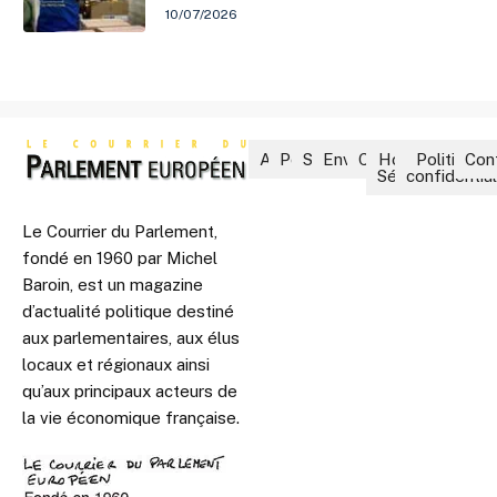
10/07/2026
Accueil
Politique
Société
Environnement
Culture
Hors-
Politique 
Con
Séries
confidential
Le Courrier du Parlement,
fondé en 1960 par Michel
Baroin, est un magazine
d’actualité politique destiné
aux parlementaires, aux élus
locaux et régionaux ainsi
qu’aux principaux acteurs de
la vie économique française.