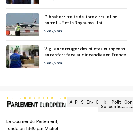
Gibraltar : traité de libre circulation
entre l’UE et le Royaume-Uni
15/07/2026
Vigilance rouge : des pilotes européens
en renfort face aux incendies en France
10/07/2026
Accueil
Politique
Société
Environnement
Culture
Hors-
Politique 
Con
Séries
confidential
Le Courrier du Parlement,
fondé en 1960 par Michel