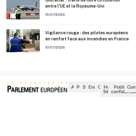
entre l’UE et le Royaume-Uni
15/07/2026
Vigilance rouge : des pilotes européens
en renfort face aux incendies en France
10/07/2026
Accueil
Politique
Société
Environnement
Culture
Hors-
Politique 
Con
Séries
confidential
Le Courrier du Parlement,
fondé en 1960 par Michel
Baroin, est un magazine
d’actualité politique destiné
aux parlementaires, aux élus