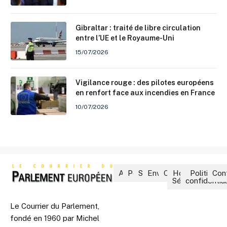
Gibraltar : traité de libre circulation
entre l’UE et le Royaume-Uni
15/07/2026
Vigilance rouge : des pilotes européens
en renfort face aux incendies en France
10/07/2026
Accueil
Politique
Société
Environnement
Culture
Hors-
Politique 
Con
Séries
confidential
Le Courrier du Parlement,
fondé en 1960 par Michel