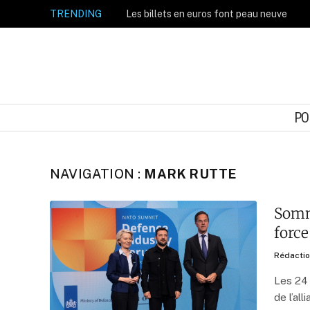
TRENDING
Les billets en euros font peau neuve
PO
NAVIGATION :
MARK RUTTE
Somme
force
Rédacti
Les 24 
de l’al