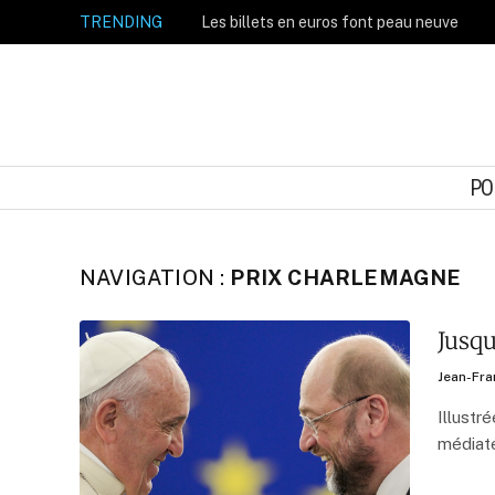
TRENDING
Les billets en euros font peau neuve
PO
NAVIGATION :
PRIX CHARLEMAGNE
Jusqu
Jean-Fra
Illustr
médiate