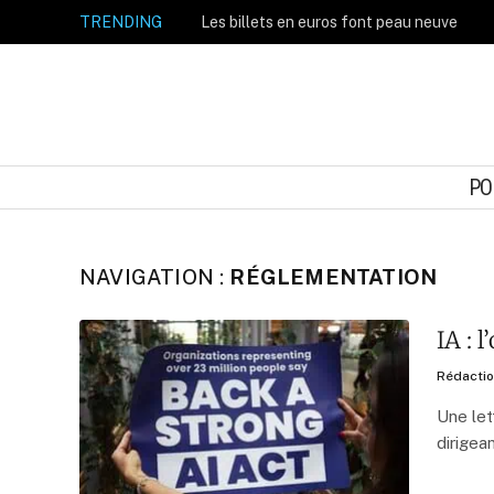
TRENDING
Les billets en euros font peau neuve
PO
NAVIGATION :
RÉGLEMENTATION
IA : 
Rédacti
Une let
dirigea