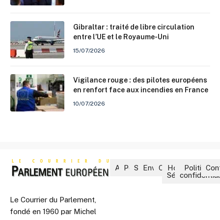
Gibraltar : traité de libre circulation
entre l’UE et le Royaume-Uni
15/07/2026
Vigilance rouge : des pilotes européens
en renfort face aux incendies en France
10/07/2026
Accueil
Politique
Société
Environnement
Culture
Hors-
Politique 
Con
Séries
confidential
Le Courrier du Parlement,
fondé en 1960 par Michel