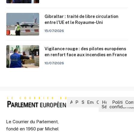
Gibraltar : traité de libre circulation
entre l’UE et le Royaume-Uni
15/07/2026
Vigilance rouge : des pilotes européens
en renfort face aux incendies en France
10/07/2026
Accueil
Politique
Société
Environnement
Culture
Hors-
Politique 
Con
Séries
confidential
Le Courrier du Parlement,
fondé en 1960 par Michel