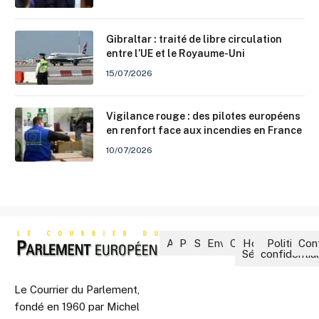
Gibraltar : traité de libre circulation
entre l’UE et le Royaume-Uni
15/07/2026
Vigilance rouge : des pilotes européens
en renfort face aux incendies en France
10/07/2026
Accueil
Politique
Société
Environnement
Culture
Hors-
Politique 
Con
Séries
confidential
Le Courrier du Parlement,
fondé en 1960 par Michel