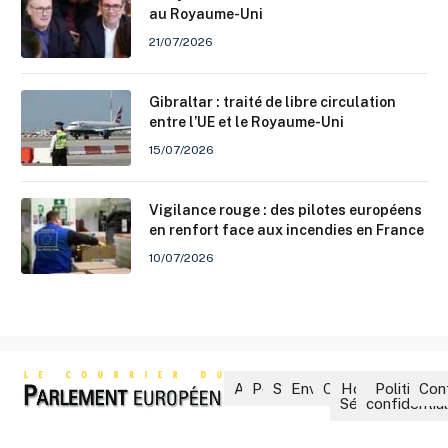
au Royaume-Uni
21/07/2026
Gibraltar : traité de libre circulation
entre l’UE et le Royaume-Uni
15/07/2026
Vigilance rouge : des pilotes européens
en renfort face aux incendies en France
10/07/2026
Accueil
Politique
Société
Environnement
Culture
Hors-
Politique 
Con
Séries
confidential