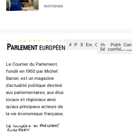
10/07/2026
Accueil
Politique
Société
Environnement
Culture
Hors-
Politique 
Con
Séries
confidential
Le Courrier du Parlement,
fondé en 1960 par Michel
Baroin, est un magazine
d’actualité politique destiné
aux parlementaires, aux élus
locaux et régionaux ainsi
qu’aux principaux acteurs de
la vie économique française.