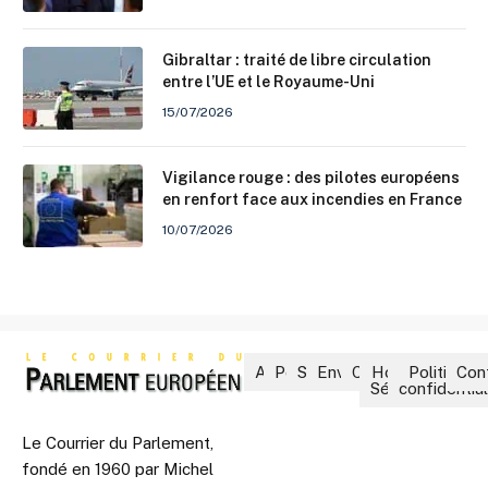
Gibraltar : traité de libre circulation
entre l’UE et le Royaume-Uni
15/07/2026
Vigilance rouge : des pilotes européens
en renfort face aux incendies en France
10/07/2026
Accueil
Politique
Société
Environnement
Culture
Hors-
Politique 
Con
Séries
confidential
Le Courrier du Parlement,
fondé en 1960 par Michel