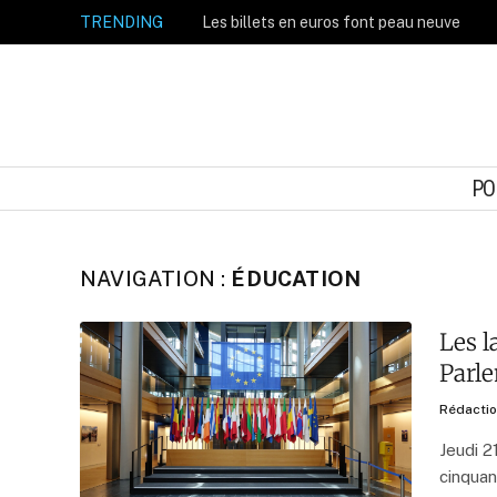
TRENDING
Les billets en euros font peau neuve
PO
NAVIGATION :
ÉDUCATION
Les l
Parl
Rédacti
Jeudi 21
cinquan