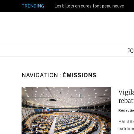
TRENDING
Les billets en euros font peau neuve
PO
NAVIGATION :
ÉMISSIONS
Vigil
rebat
Rédacti
Par 382
extrême