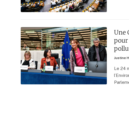
Une 
pour 
pollu
Justine 
Le 24 n
l’Envir
Parlem