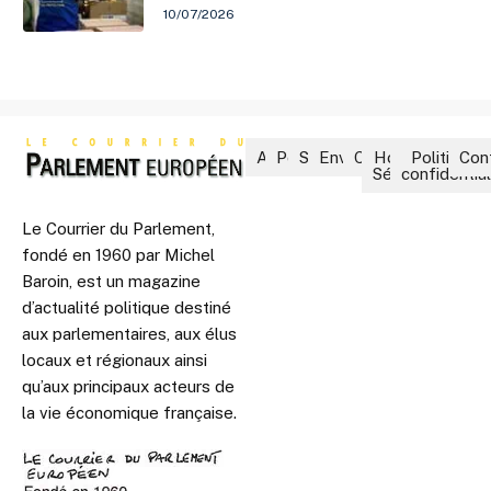
10/07/2026
Accueil
Politique
Société
Environnement
Culture
Hors-
Politique 
Con
Séries
confidential
Le Courrier du Parlement,
fondé en 1960 par Michel
Baroin, est un magazine
d’actualité politique destiné
aux parlementaires, aux élus
locaux et régionaux ainsi
qu’aux principaux acteurs de
la vie économique française.