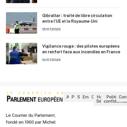
Gibraltar : traité de libre circulation
entre l’UE et le Royaume-Uni
15/07/2026
Vigilance rouge : des pilotes européens
en renfort face aux incendies en France
10/07/2026
Accueil
Politique
Société
Environnement
Culture
Hors-
Politique 
Con
Séries
confidential
Le Courrier du Parlement,
fondé en 1960 par Michel