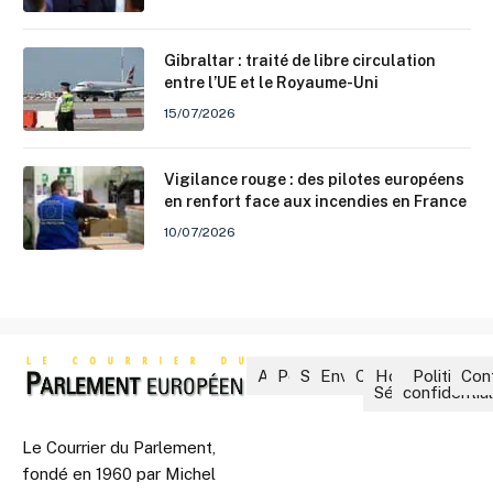
Gibraltar : traité de libre circulation
entre l’UE et le Royaume-Uni
15/07/2026
Vigilance rouge : des pilotes européens
en renfort face aux incendies en France
10/07/2026
Accueil
Politique
Société
Environnement
Culture
Hors-
Politique 
Con
Séries
confidential
Le Courrier du Parlement,
fondé en 1960 par Michel