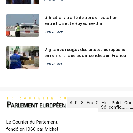
Gibraltar : traité de libre circulation
entre l’UE et le Royaume-Uni
15/07/2026
Vigilance rouge : des pilotes européens
en renfort face aux incendies en France
10/07/2026
Accueil
Politique
Société
Environnement
Culture
Hors-
Politique 
Con
Séries
confidential
Le Courrier du Parlement,
fondé en 1960 par Michel