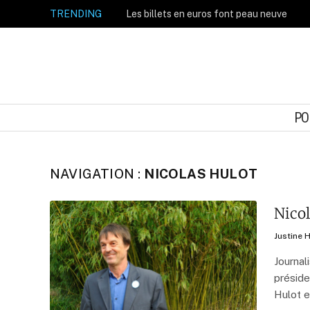
TRENDING
Les billets en euros font peau neuve
PO
NAVIGATION :
NICOLAS HULOT
Nicol
Justine 
Journal
préside
Hulot 