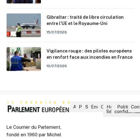
Gibraltar : traité de libre circulation
entre l’UE et le Royaume-Uni
15/07/2026
Vigilance rouge : des pilotes européens
en renfort face aux incendies en France
10/07/2026
Accueil
Politique
Société
Environnement
Culture
Hors-
Politique 
Con
Séries
confidential
Le Courrier du Parlement,
fondé en 1960 par Michel