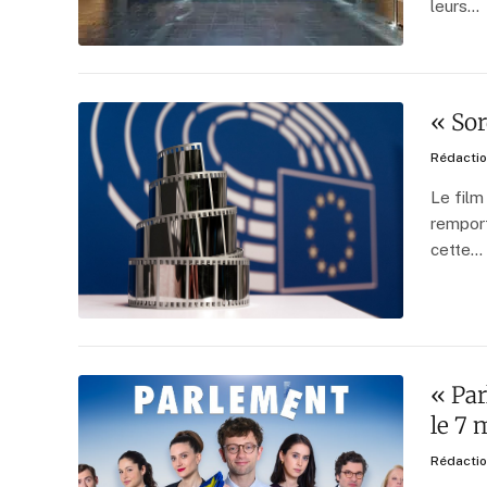
leurs…
« Sor
Rédacti
Le film
rempor
cette…
« Par
le 7
Rédacti