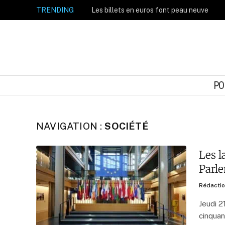
TRENDING
Les billets en euros font peau neuve
PO
NAVIGATION :
SOCIÉTÉ
Les l
Parl
Rédacti
Jeudi 21
cinquan