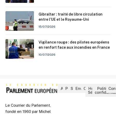
Gibraltar : traité de libre circulation
entre l’UE et le Royaume-Uni
15/07/2026
Vigilance rouge : des pilotes européens
en renfort face aux incendies en France
10/07/2026
Accueil
Politique
Société
Environnement
Culture
Hors-
Politique 
Con
Séries
confidential
Le Courrier du Parlement,
fondé en 1960 par Michel