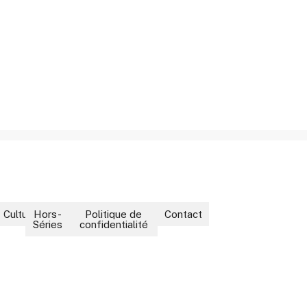
ment
Culture
Hors-
Politique de
Contact
Séries
confidentialité