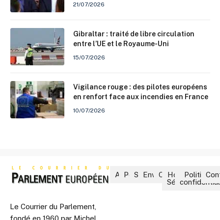
21/07/2026
Gibraltar : traité de libre circulation
entre l’UE et le Royaume-Uni
15/07/2026
Vigilance rouge : des pilotes européens
en renfort face aux incendies en France
10/07/2026
Accueil
Politique
Société
Environnement
Culture
Hors-
Politique 
Con
Séries
confidential
Le Courrier du Parlement,
fondé en 1960 par Michel