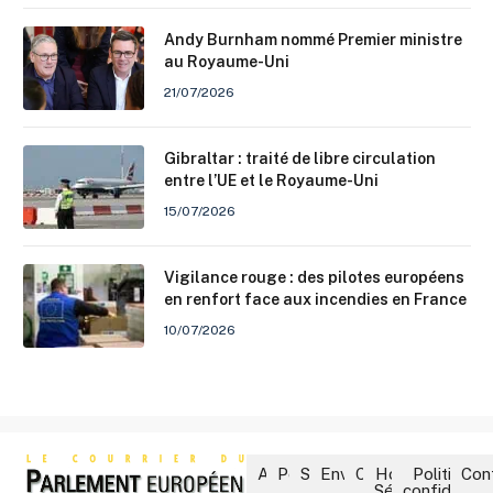
Andy Burnham nommé Premier ministre
au Royaume-Uni
21/07/2026
Gibraltar : traité de libre circulation
entre l’UE et le Royaume-Uni
15/07/2026
Vigilance rouge : des pilotes européens
en renfort face aux incendies en France
10/07/2026
Accueil
Politique
Société
Environnement
Culture
Hors-
Politique 
Con
Séries
confidential