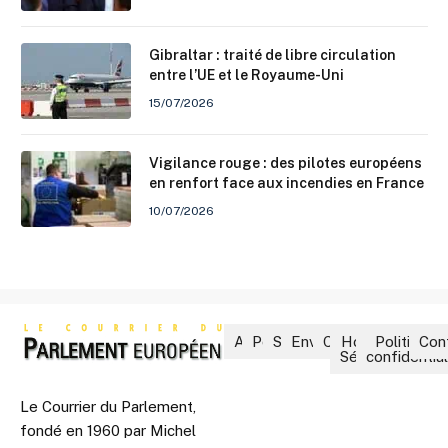
Gibraltar : traité de libre circulation
entre l’UE et le Royaume-Uni
15/07/2026
Vigilance rouge : des pilotes européens
en renfort face aux incendies en France
10/07/2026
Accueil
Politique
Société
Environnement
Culture
Hors-
Politique 
Con
Séries
confidential
Le Courrier du Parlement,
fondé en 1960 par Michel