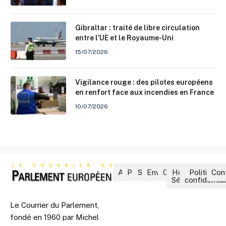
Gibraltar : traité de libre circulation
entre l’UE et le Royaume-Uni
15/07/2026
Vigilance rouge : des pilotes européens
en renfort face aux incendies en France
10/07/2026
Accueil
Politique
Société
Environnement
Culture
Hors-
Politique 
Con
Séries
confidential
Le Courrier du Parlement,
fondé en 1960 par Michel