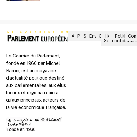
Accueil
Politique
Société
Environnement
Culture
Hors-
Politique 
Con
Séries
confidential
Le Courrier du Parlement,
fondé en 1960 par Michel
Baroin, est un magazine
d’actualité politique destiné
aux parlementaires, aux élus
locaux et régionaux ainsi
qu’aux principaux acteurs de
la vie économique française.