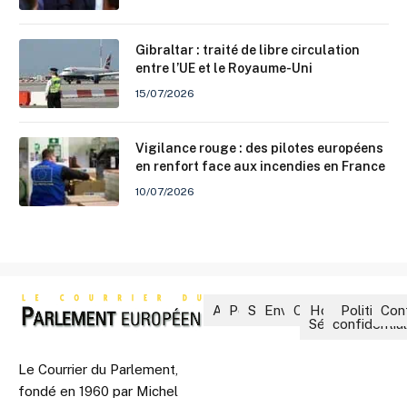
Gibraltar : traité de libre circulation
entre l’UE et le Royaume-Uni
15/07/2026
Vigilance rouge : des pilotes européens
en renfort face aux incendies en France
10/07/2026
Accueil
Politique
Société
Environnement
Culture
Hors-
Politique 
Con
Séries
confidential
Le Courrier du Parlement,
fondé en 1960 par Michel