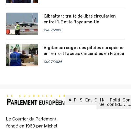
Gibraltar : traité de libre circulation
entre l’UE et le Royaume-Uni
15/07/2026
Vigilance rouge : des pilotes européens
en renfort face aux incendies en France
10/07/2026
Accueil
Politique
Société
Environnement
Culture
Hors-
Politique 
Con
Séries
confidential
Le Courrier du Parlement,
fondé en 1960 par Michel