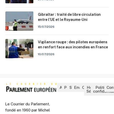
Gibraltar : traité de libre circulation
entre l’UE et le Royaume-Uni
15/07/2026
Vigilance rouge : des pilotes européens
en renfort face aux incendies en France
10/07/2026
Accueil
Politique
Société
Environnement
Culture
Hors-
Politique 
Con
Séries
confidential
Le Courrier du Parlement,
fondé en 1960 par Michel