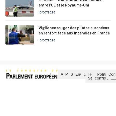
entre l’UE et le Royaume-Uni
15/07/2026
Vigilance rouge : des pilotes européens
en renfort face aux incendies en France
10/07/2026
Accueil
Politique
Société
Environnement
Culture
Hors-
Politique 
Con
Séries
confidential
Le Courrier du Parlement,
fondé en 1960 par Michel
Baroin, est un magazine
d’actualité politique destiné
aux parlementaires, aux élus