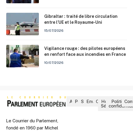
Gibraltar : traité de libre circulation
entre l’UE et le Royaume-Uni
15/07/2026
Vigilance rouge : des pilotes européens
en renfort face aux incendies en France
10/07/2026
Accueil
Politique
Société
Environnement
Culture
Hors-
Politique 
Con
Séries
confidential
Le Courrier du Parlement,
fondé en 1960 par Michel