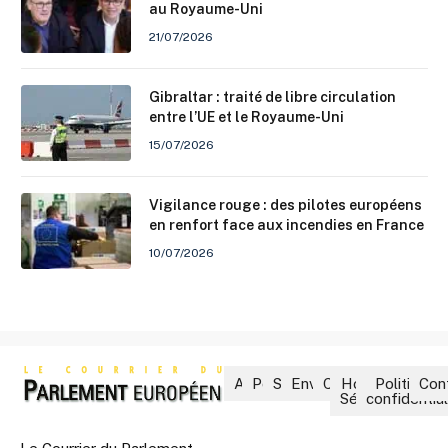
au Royaume-Uni
21/07/2026
Gibraltar : traité de libre circulation
entre l’UE et le Royaume-Uni
15/07/2026
Vigilance rouge : des pilotes européens
en renfort face aux incendies en France
10/07/2026
Accueil
Politique
Société
Environnement
Culture
Hors-
Politique 
Con
Séries
confidential