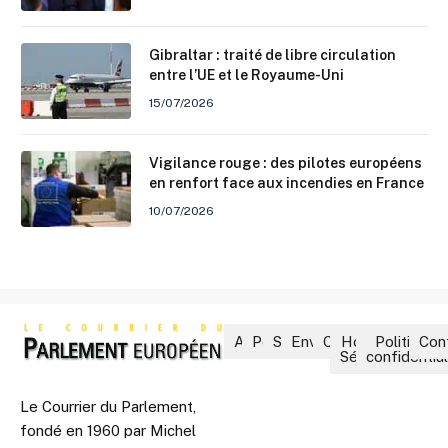
Gibraltar : traité de libre circulation
entre l’UE et le Royaume-Uni
15/07/2026
Vigilance rouge : des pilotes européens
en renfort face aux incendies en France
10/07/2026
Accueil
Politique
Société
Environnement
Culture
Hors-
Politique 
Con
Séries
confidential
Le Courrier du Parlement,
fondé en 1960 par Michel